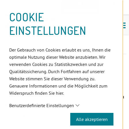
D
Zum
Zur
Zur
Zum
Zum
Zur
Zur
Zur
Zum
Topnavigation
Landeszahnärztekammern
I
Zahnärzt:innensuche
Notdienst
Inhalt
Zahnärzt:innensuche
Notdienstsuche
Hauptmenü
Untermenü
Topnavigation
Metanavigation
Positionsnavigation
Footer-
COOKIE
Hauptmenü
Metanavigation
R
(Accesskey:
(Accesskey:
(Accesskey:
(Accesskey:
(Accesskey:
(Landeszahnärztekammern,
(Accesskey:
(Accesskey:
Menü
E
M
0)
8)
9)
1)
2)
Suche)
4)
5)
(Accesskey:
EINSTELLUNGEN
K
ö
(Accesskey:
6)
T
Positionsnavigation
3)
E
Steiermark
ZahnärztInnen
Mitgliedschaft
L
Statusänderung
Der Gebrauch von Cookies erlaubt es uns, Ihnen die
I
optimale Nutzung dieser Website anzubieten. Wir
N
verwenden Cookies zu Statistikzwecken und zur
STATUSÄNDERUNG
K
Qualitätssicherung. Durch Fortfahren auf unserer
S
Website stimmen Sie dieser Verwendung zu.
Genauere Informationen und die Möglichkeit zum
Gemäß § 14 Zahnärztegesetz ist jede Änderung der
Widerspruch finden Sie hier.
Landeszahnärztekammer für Steiermark
schriftlich
bekannt zu
geben ist
.
Benutzerdefinierte Einstellungen
Binnen 1 Woche sind bekannt zu geben:
Alle akzeptieren