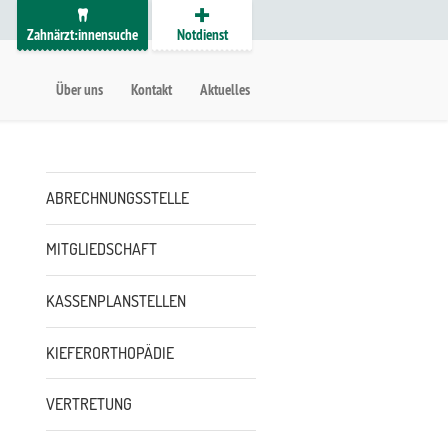
Zahnärzt:innensuche
Notdienst
auptmenü
etanavigation
Über uns
Kontakt
Aktuelles
Untermenü
ABRECHNUNGSSTELLE
MITGLIEDSCHAFT
KASSENPLANSTELLEN
KIEFERORTHOPÄDIE
VERTRETUNG