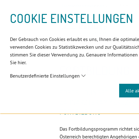
D
Zum
Zur
Zur
Zum
Zum
Zur
Zur
Zur
Zum
Topnavigation
Landeszahnärztekammern
Sprache:
D
I
Inhalt
Zahnärzt:innensuche
Notdienstsuche
Hauptmenü
Untermenü
Topnavigation
Metanavigation
Positionsnavigation
Footer-
COOKIE EINSTELLUNGEN
R
(Accesskey:
(Accesskey:
(Accesskey:
(Accesskey:
(Accesskey:
(Landeszahnärztekammern,
(Accesskey:
(Accesskey:
Menü
E
0)
8)
9)
1)
2)
Suche)
4)
5)
(Accesskey:
K
(Accesskey:
6)
T
Der Gebrauch von Cookies erlaubt es uns, Ihnen die optimale
Positionsnavigation
3)
E
Steiermark
ZahnärztInnen
F
verwenden Cookies zu Statistikzwecken und zur Qualitätssich
L
stimmen Sie dieser Verwendung zu. Genauere Informationen
I
Sie hier.
N
FORTBILDUNG
K
Benutzerdefinierte Einstellungen
S
Alle a
FORTBILDUNGSPROGRAMM 
ZAHNÄRZTEKAMMER (ZFP-Ö
FORTBILDUNG
Das Fortbildungsprogramm richtet sic
Österreich berechtigten Angehörigen 