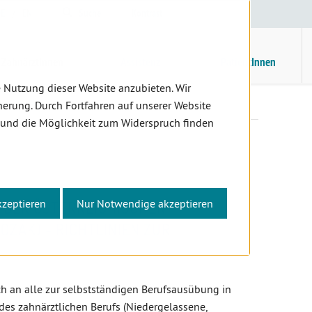
E
/
EN
Suche
Kontrast
H
M
ZahnärztInnen
Assistenz
PatientInnen
 Nutzung dieser Website anzubieten. Wir
ortbildung
erung. Durch Fortfahren auf unserer Website
 und die Möglichkeit zum Widerspruch finden
kzeptieren
Nur Notwendige akzeptieren
DER ÖSTERREICHISCHEN
ZÄK) - RICHTLINIEN ZUR
h an alle zur selbstständigen Berufsausübung in
des zahnärztlichen Berufs (Niedergelassene,