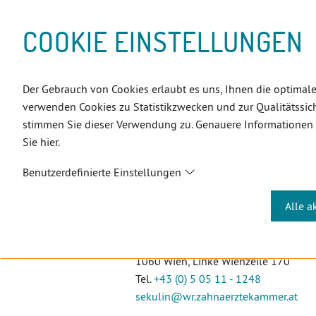
D
Zum
Zur
Zur
Zum
Zum
Zur
Zur
Zur
Zum
Topnavigation
Landeszahnärztekammern
Sprache:
D
I
Inhalt
Zahnärzt:innensuche
Notdienstsuche
Hauptmenü
Untermenü
Topnavigation
Metanavigation
Positionsnavigation
Footer-
COOKIE EINSTELLUNGEN
R
(Accesskey:
(Accesskey:
(Accesskey:
(Accesskey:
(Accesskey:
(Landeszahnärztekammern,
(Accesskey:
(Accesskey:
Menü
E
0)
8)
9)
1)
2)
Suche)
4)
5)
(Accesskey:
K
(Accesskey:
6)
T
Der Gebrauch von Cookies erlaubt es uns, Ihnen die optimale
Positionsnavigation
3)
E
Steiermark
ZahnärztInnen
A
verwenden Cookies zu Statistikzwecken und zur Qualitätssich
L
stimmen Sie dieser Verwendung zu. Genauere Informationen
I
Sie hier.
N
KONTAKT
K
Benutzerdefinierte Einstellungen
S
Alle a
Abrechnungsstelle der Österreichis
Mag. Christian Sekulin
Leitung Finanzen und IT
1060 Wien, Linke Wienzeile 170
Tel.
+43 (0) 5 05 11 - 1248
sekulin
@wr.zahnaerztekammer
.at