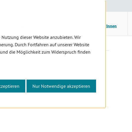
E
/
EN
Suche
Kontrast
H
M
ZahnärztInnen
Assistenz
PatientInnen
 Nutzung dieser Website anzubieten. Wir
brechnungsstelle
Kontakt
erung. Durch Fortfahren auf unserer Website
 und die Möglichkeit zum Widerspruch finden
kzeptieren
Nur Notwendige akzeptieren
chen Zahnärztekammer