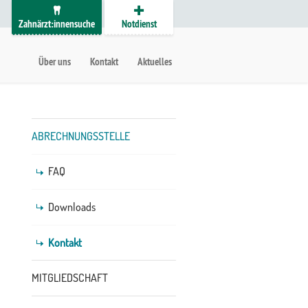
Zahnärzt:innensuche
Notdienst
auptmenü
etanavigation
Über uns
Kontakt
Aktuelles
Untermenü
ABRECHNUNGSSTELLE
FAQ
Downloads
Kontakt
MITGLIEDSCHAFT