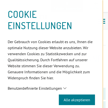
D
Zum
Zur
Zur
Zum
Zum
Zur
Zur
Zur
Zum
Topnavigation
Landeszahnärztekammern
I
Zahnärzt:innensuche
Notdienst
Inhalt
Zahnärzt:innensuche
Notdienstsuche
Hauptmenü
Untermenü
Topnavigation
Metanavigation
Positionsnavigation
Footer-
COOKIE
Hauptmenü
Metanavigation
R
(Accesskey:
(Accesskey:
(Accesskey:
(Accesskey:
(Accesskey:
(Landeszahnärztekammern,
(Accesskey:
(Accesskey:
Menü
E
M
0)
8)
9)
1)
2)
Suche)
4)
5)
(Accesskey:
EINSTELLUNGEN
K
ö
(Accesskey:
6)
T
Positionsnavigation
3)
E
Steiermark
ZahnärztInnen
Infocenter
L
Ausbildung im Ausland
Der Gebrauch von Cookies erlaubt es uns, Ihnen die
I
optimale Nutzung dieser Website anzubieten. Wir
N
verwenden Cookies zu Statistikzwecken und zur
AUSBILDUNG IM AUSLAND
K
Qualitätssicherung. Durch Fortfahren auf unserer
S
Website stimmen Sie dieser Verwendung zu.
Genauere Informationen und die Möglichkeit zum
ANERKENNUNGSVERFAHREN
Widerspruch finden Sie hier.
Benutzerdefinierte Einstellungen
Allgemeine Informationen
Alle akzeptieren
Voraussetzungen